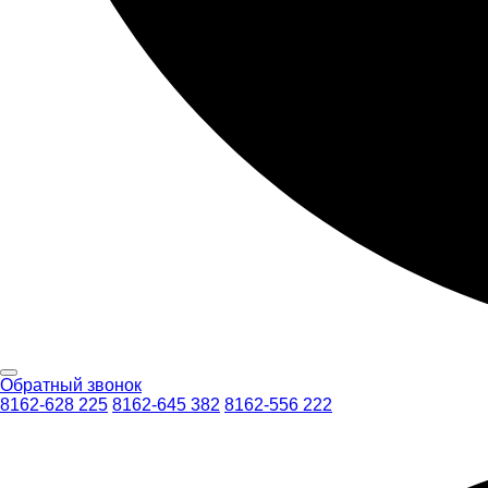
Обратный звонок
8162-628 225
8162-645 382
8162-556 222