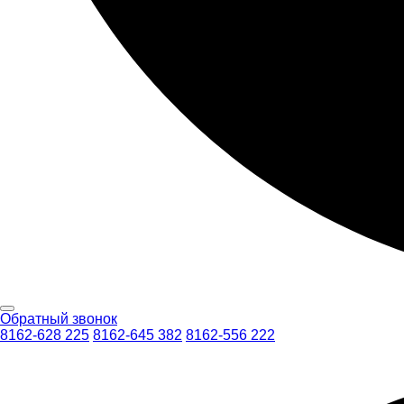
Обратный звонок
8162-628 225
8162-645 382
8162-556 222