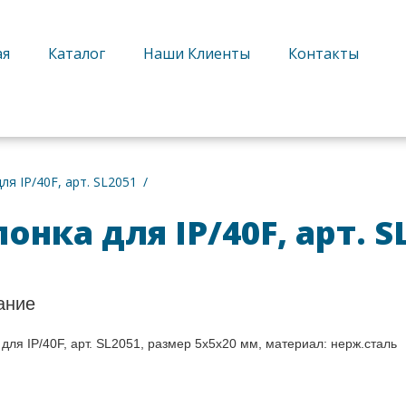
ая
Каталог
Наши Клиенты
Контакты
ратный звонок
ля IP/40F, арт. SL2051
онка для IP/40F, арт. S
ание
для IP/40F, арт. SL2051, размер 5х5х20 мм, материал: нерж.сталь
Получите консультацию
и выб