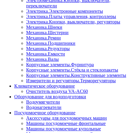
Электромеханика.Кнопки, выключатели,
переключатели
Электрика.Электронные компоненты
Электрика.Платы управления, контроллеры
Электрика.Кнопки, выключатели, регуляторы
Механика.Шнеки
Механика.Шестерни
Механика.Ремни
Механика.Подшипники
Механика.Редукторы
Механика.Емкости
Механика.Валы
Корпусные элементы.Фурнитура
Корпусные элементы.Стёкла и стеклопакеты
Корпусные элементы.Конструктивные элементы
Измерители и регуляторы.Терморегуляторы
Климатическое оборудование
Очиститель воздуха VA-AC60
Оборудование для водоподготовки
Водоумягчители
Водонагреватели
Посудомоечное оборудование
Аксессуары для посудомоечных машин
Машины посудомоечные фронтальные
Машины посудомоечные купольные