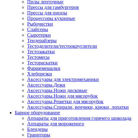
Пилы ленточные
Прессы для гамбургеров
Прессы для пиццы
Процессоры кухонные
Рыбочистки
Слайсеры
Сыротерки
Тендерайзеры
Тестоделители/тестоокруглители
Тестозакатки
Тестомесы
Тестораскатки
Фаршемешалки
Хлеборезки
Аксессуары для электромеханики
Аксессуары.Дежи
Аксессуары.Ножи дисковые
Аксессуары.Ножи для мясорубок
Аксессуары.Решетки для мясорубок
Аксессуары.Спирали, венчики, крюки, лопатки
Барное оборудование
Аппараты для приготовления горячего шоколада
Аппараты для мороженого
Блендеры
Граниторы