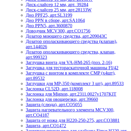
Диск-слайсер 12 мм, арт. 39284
Диск-слайсер 25 мм, арт.28133W
Дно PPF25, арт.SL3199
Дно PPN в сборе, арт.SA1064
Дно PPN5, арт.3600870
Доводчик MCV300, арт.CO1756
Дозатор моющего средства, арт.209043C
Дозатор ополаскивающего средства (клапан),
арт.144026
Дозатор ополаскивающего средства, клапан,
арт.999323
Заглушка винта для VA-HM-265 (поз. 2-16)
Заглушка для тестораскаточной машины FI/42
Заглушка с винтом в комплекте CMP (x4шт),
арт.89532
Заглушки для МР-350 (комплект 3 шт), арт.89533
Заслонка CL52D, арт.118008
Заслонка для Mignon, арт.2311.0027v1707KIT
Заслонка для овощерезки, арт.39660
Защита (слюда), арт.CO5055
Защита нагревательного элемента MCV300,
арт.CO4187
Защита от ножа для Н220-250-275, арт.CO3881
Защита, арт.CO1472
Защитное прикрытие для слайсера Fimar H220 арт.