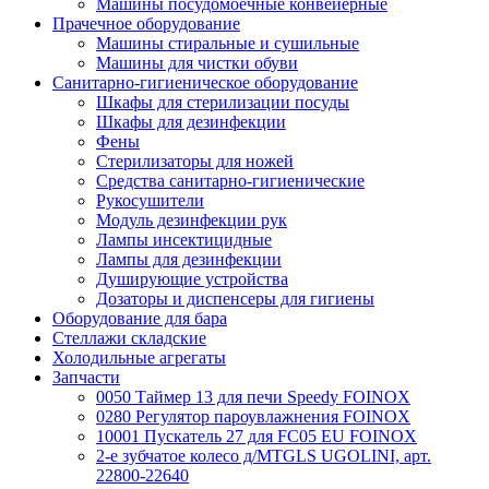
Машины посудомоечные конвейерные
Прачечное оборудование
Машины стиральные и сушильные
Машины для чистки обуви
Санитарно-гигиеническое оборудование
Шкафы для стерилизации посуды
Шкафы для дезинфекции
Фены
Стерилизаторы для ножей
Средства санитарно-гигиенические
Рукосушители
Модуль дезинфекции рук
Лампы инсектицидные
Лампы для дезинфекции
Душирующие устройства
Дозаторы и диспенсеры для гигиены
Оборудование для бара
Стеллажи складские
Холодильные агрегаты
Запчасти
0050 Таймер 13 для печи Speedy FOINOX
0280 Регулятор пароувлажнения FOINOX
10001 Пускатель 27 для FC05 EU FOINOX
2-е зубчатое колесо д/MTGLS UGOLINI, арт.
22800-22640