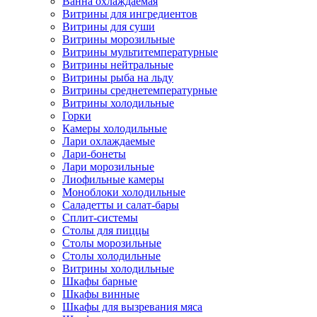
Ванна охлаждаемая
Витрины для ингредиентов
Витрины для суши
Витрины морозильные
Витрины мультитемпературные
Витрины нейтральные
Витрины рыба на льду
Витрины среднетемпературные
Витрины холодильные
Горки
Камеры холодильные
Лари охлаждаемые
Лари-бонеты
Лари морозильные
Лиофильные камеры
Моноблоки холодильные
Саладетты и салат-бары
Сплит-системы
Столы для пиццы
Столы морозильные
Столы холодильные
Витрины холодильные
Шкафы барные
Шкафы винные
Шкафы для вызревания мяса