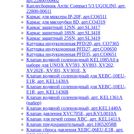
арт.22800-00602
Каплесборник Arctic Compact 5/3 UGOLINI, арт.
22800-00611
Каркас для миксера IP-20F, арт.CO6511
Каркас для мясорубки 8D, арт.CO4319
Каркас защитный 12SN, арт.SL3417
Каркас защитный 18SN, арт.SL3418
Каркас защитный 25SN, арт.SL3419
Катушка индукционная PFD/20, арт. CO7365
Катушка индукционная PFD27, арт.CO0650
Катушка индукционная PFD35, арт.CO0651
Клапан водяной соленоидный KEL1085A0 в
наборе для UNOX XV593, XV893, XV202,
XV202E, XV301, XV301E, X
Клапан водяной соленоидный для XEBC-10EU-
E1R, арт. KEL1430A
Клапан водяной соленоидный для XEBC-10EU-
E1R, арт. KEL1436В
Клапан водяной соленоидный, арт. KEL1361A
(набор)
Клапан водяной соленоидный, арт.KEL1440A
Клапан давления XVC705E, арт.KVL0010A
Клапан для печей серии XBC, арт. KEL1411A
Клапан предохранительный, арт.10652058B
Клапан сброса давления XEBC-06EU-E1R, арт.