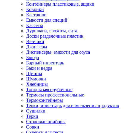
Контейнеры пластиковые, ящики
Коврики
Кастрюли
Емкости для специй
Кассеты
Дуршлаги, грохоты, сита
Доски разделочные пластик
Венчики
Джиггеры
Диспенсеры, емкости для соуса
Блюда
Барный инвентарь
Баки и ведра
Щипцы
Шумовки
Хлебницы
Топоры мясорубочные
Термосы профессиональные
Термоконтейнеры
Терки, инвентарь для измельчения продуктов
Сушилки
Терки
Столовые приборы
Совки
Скребки для теста