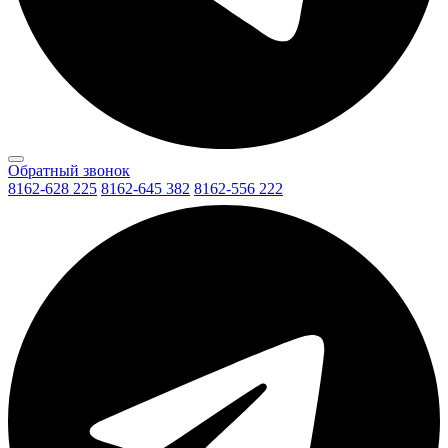
Обратный звонок
8162-628 225
8162-645 382
8162-556 222