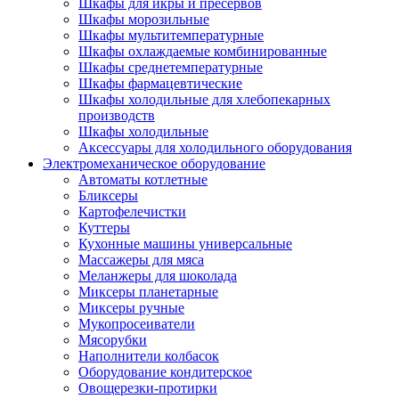
Шкафы для икры и пресервов
Шкафы морозильные
Шкафы мультитемпературные
Шкафы охлаждаемые комбинированные
Шкафы среднетемпературные
Шкафы фармацевтические
Шкафы холодильные для хлебопекарных
производств
Шкафы холодильные
Аксессуары для холодильного оборудования
Электромеханическое оборудование
Автоматы котлетные
Бликсеры
Картофелечистки
Куттеры
Кухонные машины универсальные
Массажеры для мяса
Меланжеры для шоколада
Миксеры планетарные
Миксеры ручные
Мукопросеиватели
Мясорубки
Наполнители колбасок
Оборудование кондитерское
Овощерезки-протирки