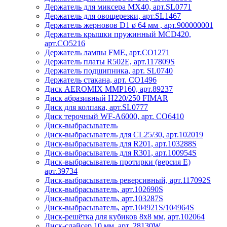
Держатель для миксера МХ40, арт.SL0771
Держатель для овощерезки, арт.SL1467
Держатель жерновов D1 ø 64 мм , арт.900000001
Держатель крышки пружинный MCD420,
арт.CO5216
Держатель лампы FME, арт.CO1271
Держатель платы R502E, арт.117809S
Держатель подшипника, арт. SL0740
Держатель стакана, арт. CO1496
Диск AEROMIX MMP160, арт.89237
Диск абразивный H220/250 FIMAR
Диск для колпака, арт.SL0777
Диск терочный WF-A6000, арт. CO6410
Диск-выбрасыватель
Диск-выбрасыватель для CL25/30, арт.102019
Диск-выбрасыватель для R201, арт.103288S
Диск-выбрасыватель для R301, арт.100954S
Диск-выбрасыватель протирки (версия Е)
арт.39734
Диск-выбрасыватель реверсивный, арт.117092S
Диск-выбрасыватель, арт.102690S
Диск-выбрасыватель, арт.103287S
Диск-выбрасыватель, арт.104921S/104964S
Диск-решётка для кубиков 8х8 мм, арт.102064
Диск-слайсер 10 мм, арт. 28130W