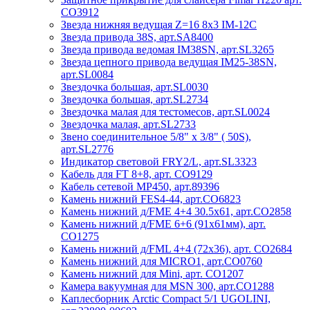
CO3912
Звезда нижняя ведущая Z=16 8x3 IM-12C
Звезда привода 38S, арт.SA8400
Звезда привода ведомая IM38SN, арт.SL3265
Звезда цепного привода ведущая IM25-38SN,
арт.SL0084
Звездочка большая, арт.SL0030
Звездочка большая, арт.SL2734
Звездочка малая для тестомесов, арт.SL0024
Звездочка малая, арт.SL2733
Звено соединительное 5/8" х 3/8" ( 50S),
арт.SL2776
Индикатор световой FRY2/L, арт.SL3323
Кабель для FT 8+8, арт. CO9129
Кабель сетевой МР450, арт.89396
Камень нижний FES4-44, арт.CO6823
Камень нижний д/FME 4+4 30.5x61, арт.CO2858
Камень нижний д/FME 6+6 (91x61мм), арт.
CO1275
Камень нижний д/FML 4+4 (72х36), арт. CO2684
Камень нижний для MICRO1, арт.CO0760
Камень нижний для Mini, арт. CO1207
Камера вакуумная для MSN 300, арт.CO1288
Каплесборник Arctic Compact 5/1 UGOLINI,