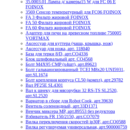
35.0003.01 Лампа д/ камеры15 W для FC 06 E
FOINOX
3569 Сенсор температурный для FC06 FOINOX
FA 3 Фильтр жировой FOINOX
FA 50 Фильтр жировой FOINOX
FA 60 Фильтр жировой FOINOX
Адаптер для печи на древесном топливе 750005
VORTMAX
Аксессуар для куттера (чаша, крышка, нож)
Аксессуар для ножа, арт. 118040
База для терки 8/D, арт.СО4336
Блок шлифовальный арт. CO4568
Болт M4X95 CMP (x4шт), арт.89623
Болт гальванизированный TCEI M8x20 UNI5931,
арт.SL1674
Болт крепления корпуса CL50 (компл), арт.29782
Вал PF25E SL4301
Вал к шнеку для мясорубки 32 RS-TS SL2520,
арт.SL2520
Вариатор в сборе для Robot Cook, арт.39630
Вентиль соленоидный, арт.33D1371
Венчик миксера MP, арт.89553 без редуктора
Взбиватель FR 150/2150, арт.CO7079
Вилка переключения скоростей ip30F, арт.CO0588
Вилка регулируемая универсальная, арт.900000759