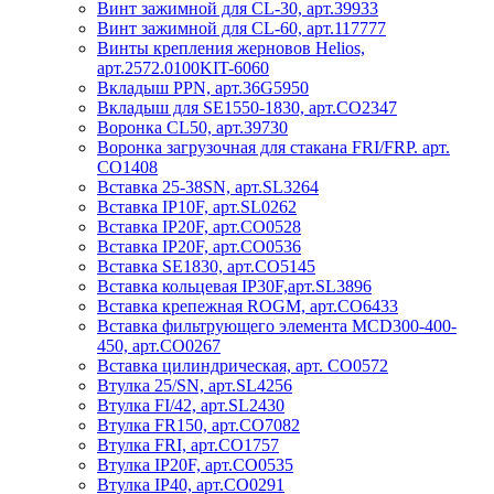
Винт зажимной для CL-30, арт.39933
Винт зажимной для CL-60, арт.117777
Винты крепления жерновов Helios,
арт.2572.0100KIT-6060
Вкладыш PPN, арт.36G5950
Вкладыш для SE1550-1830, арт.CO2347
Воронка CL50, арт.39730
Воронка загрузочная для стакана FRI/FRP. арт.
CO1408
Вставка 25-38SN, арт.SL3264
Вставка IP10F, арт.SL0262
Вставка IP20F, арт.CO0528
Вставка IP20F, арт.CO0536
Вставка SE1830, арт.CO5145
Вставка кольцевая IP30F,арт.SL3896
Вставка крепежная ROGM, арт.CO6433
Вставка фильтрующего элемента MCD300-400-
450, арт.CO0267
Вставка цилиндрическая, арт. CO0572
Втулка 25/SN, арт.SL4256
Втулка FI/42, арт.SL2430
Втулка FR150, арт.СО7082
Втулка FRI, арт.CO1757
Втулка IP20F, арт.CO0535
Втулка IP40, арт.CO0291