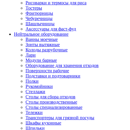
Рисоварки и термосы для риса
Тостеры
Фритюрницы
Чебуречницы
Шашлычницы
Аксессуары для фаст-фуд
Нейтральное оборудование
Ванны моечные
Зонты вытяжные
Колоды разрубочные
Лари
Модули барные
Оборудование для хранения отходов
Поверхности рабочие
Подставки и подтоварники
Полки
Рукомойники
Стеллажи
Столы для сбора отходов
Столы производственные
Столы специализированные
Тележки
Транспортеры для грязной посуды
Шкафы кухонные
Шпильки