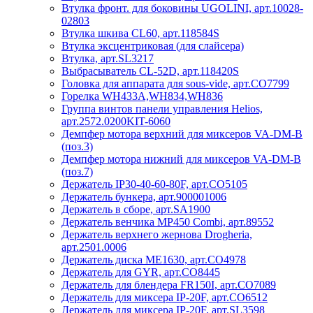
Втулка фронт. для боковины UGOLINI, арт.10028-
02803
Втулка шкива CL60, арт.118584S
Втулка эксцентриковая (для слайсера)
Втулка, арт.SL3217
Выбрасыватель CL-52D, арт.118420S
Головка для аппарата для sous-vide, арт.CO7799
Горелка WH433A,WH834,WH836
Группа винтов панели управления Helios,
арт.2572.0200KIT-6060
Демпфер мотора верхний для миксеров VA-DM-B
(поз.3)
Демпфер мотора нижний для миксеров VA-DM-B
(поз.7)
Держатель IP30-40-60-80F, арт.CO5105
Держатель бункера, арт.900001006
Держатель в сборе, арт.SA1900
Держатель венчика МР450 Combi, арт.89552
Держатель верхнего жернова Drogheria,
арт.2501.0006
Держатель диска ME1630, арт.CO4978
Держатель для GYR, арт.CO8445
Держатель для блендера FR150I, арт.CO7089
Держатель для миксера IP-20F, арт.CO6512
Держатель для миксера IP-20F, арт.SL3598