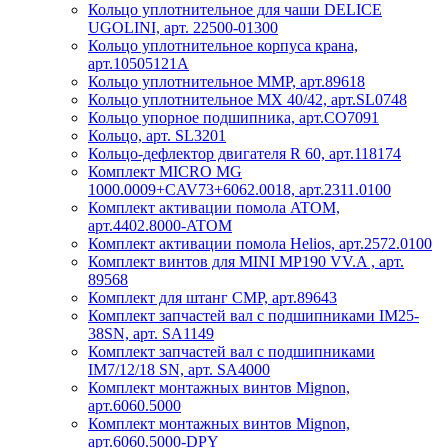
Кольцо уплотнительное для чаши DELICE
UGOLINI, арт. 22500-01300
Кольцо уплотнительное корпуса крана,
арт.10505121A
Кольцо уплотнительное ММР, арт.89618
Кольцо уплотнительное МХ 40/42, арт.SL0748
Кольцо упорное подшипника, арт.CO7091
Кольцо, арт. SL3201
Кольцо-дефлектор двигателя R 60, арт.118174
Комплект MICRO MG
1000.0009+CAV73+6062.0018, арт.2311.0100
Комплект активации помола ATOM,
арт.4402.8000-ATOM
Комплект активации помола Helios, арт.2572.0100
Комплект винтов для MINI MP190 VV.A , арт.
89568
Комплект для штанг CMP, арт.89643
Комплект запчастей вал с подшипниками IM25-
38SN, арт. SA1149
Комплект запчастей вал с подшипниками
IM7/12/18 SN, арт. SA4000
Комплект монтажных винтов Mignon,
арт.6060.5000
Комплект монтажных винтов Mignon,
арт.6060.5000-DPY