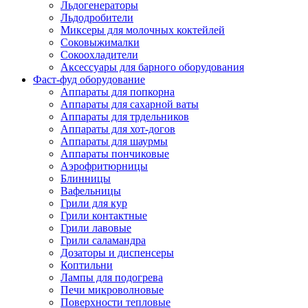
Льдогенераторы
Льдодробители
Миксеры для молочных коктейлей
Соковыжималки
Сокоохладители
Аксессуары для барного оборудования
Фаст-фуд оборудование
Аппараты для попкорна
Аппараты для сахарной ваты
Аппараты для трдельников
Аппараты для хот-догов
Аппараты для шаурмы
Аппараты пончиковые
Аэрофритюрницы
Блинницы
Вафельницы
Грили для кур
Грили контактные
Грили лавовые
Грили саламандра
Дозаторы и диспенсеры
Коптильни
Лампы для подогрева
Печи микроволновые
Поверхности тепловые