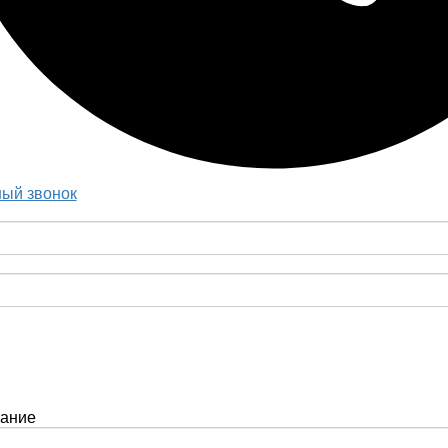
ый звонок
вание