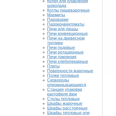
Котел для плавления
шоколада
Котлы пищеварочные
Мармиты
Пароварки
Пароконвектоматы
Печи для пиццы
Печи конвекционные
Печи на древесном
топливе
Печи подовые
Печи ротационные
Печи томления
Печи хлебопекарные
Плиты
Поверхности жарочные
Полки тепловые
Сковороды
опрокидывающиеся
Станция упаковки
картофеля фри
Столы тепловые
Шкафы жарочные
Шкафы расстоечные
Шкафы тепловые для