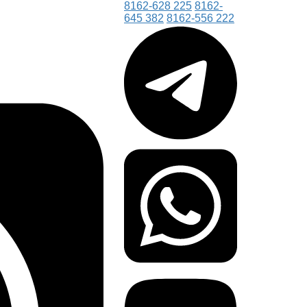
8162-628 225
8162-
645 382
8162-556 222