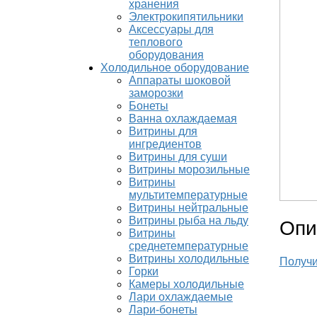
хранения
Электрокипятильники
Аксессуары для
теплового
оборудования
Холодильное оборудование
Аппараты шоковой
заморозки
Бонеты
Ванна охлаждаемая
Витрины для
ингредиентов
Витрины для суши
Витрины морозильные
Витрины
мультитемпературные
Витрины нейтральные
Витрины рыба на льду
Опи
Витрины
среднетемпературные
Витрины холодильные
Получи
Горки
Камеры холодильные
Лари охлаждаемые
Лари-бонеты