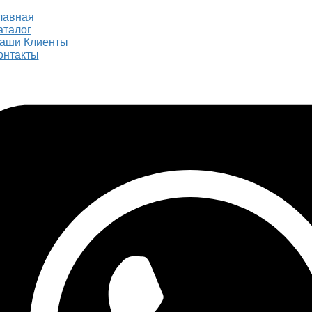
лавная
аталог
аши Клиенты
онтакты