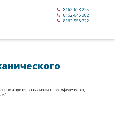
8162-628 225
8162-645 382
8162-556 222
ханического
льных и протирочных машин, картофелечисток,
ели/