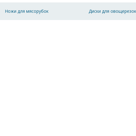
Ножи для мясорубок
Диски для овощерезо
Получите консультацию
и выб