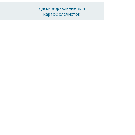
Диски абразивные для
к
картофелечисток
ерите оборудование